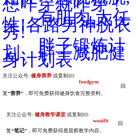
想咋穿就咋穿！
有肌肉,太任
性!各路男神脱衣
秀!
胖子锻炼计
划、胖子减肥健
身计划表
关注公众号:
健身营养
或复制ID:
foodgym
回
复
“营养”
，即可免费获得健身饮食完整资料。
关注公众号:
健身教学课堂
或复制ID:
woaifit
回
复
“笔记”
，即可免费获得鹿晨辉教学内容。