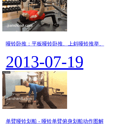
哑铃卧推：平板哑铃卧推、上斜哑铃推举、
2013-07-19
单臂哑铃划船 - 哑铃单臂俯身划船动作图解