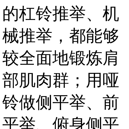
的杠铃推举、机
械推举，都能够
较全面地锻炼肩
部肌肉群；用哑
铃做侧平举、前
平举、俯身侧平