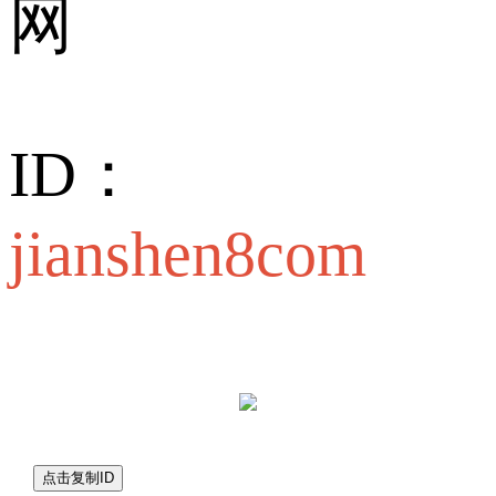
网
ID：
jianshen8com