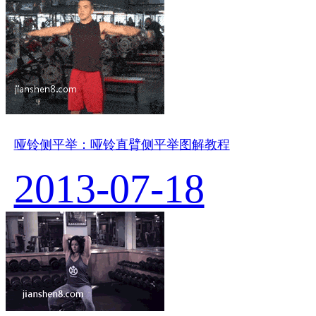
哑铃侧平举：哑铃直臂侧平举图解教程
2013-07-18