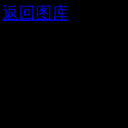
返回图库
风靡全球的腹肌
女神Anella
Sangra