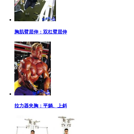
胸肌臂屈伸：双杠臂屈伸
拉力器夹胸：平躺、上斜