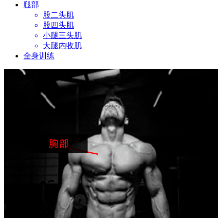
腿部
股二头肌
股四头肌
小腿三头肌
大腿内收肌
全身训练