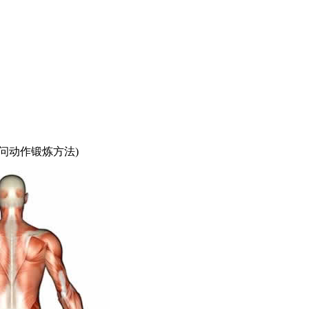
问动作锻炼方法)