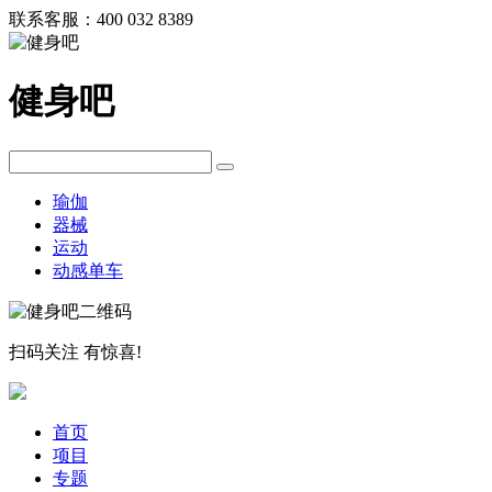
联系客服：
400 032 8389
健身吧
瑜伽
器械
运动
动感单车
扫码关注
有惊喜!
首页
项目
专题