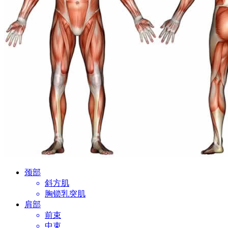
颈部
斜方肌
胸锁乳突肌
肩部
前束
中束