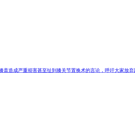
对膝盖造成严重损害甚至扯到膝关节置换术的言论，呼吁大家放弃