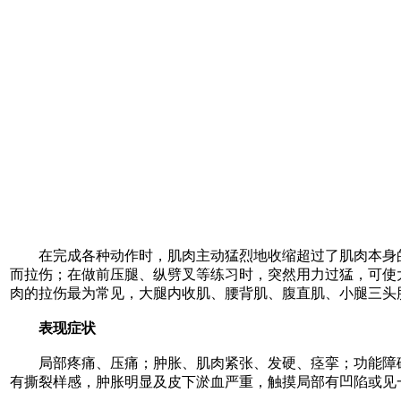
在完成各种动作时，肌肉主动猛烈地收缩超过了肌肉本身的
而拉伤；在做前压腿、纵劈叉等练习时，突然用力过猛，可使
肉的拉伤最为常见，大腿内收肌、腰背肌、腹直肌、小腿三头
表现症状
局部疼痛、压痛；肿胀、肌肉紧张、发硬、痉挛；功能障碍
有撕裂样感，肿胀明显及皮下淤血严重，触摸局部有凹陷或见