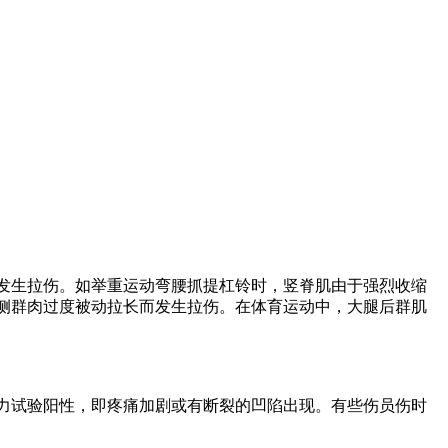
发生拉伤。如举重运动弯腰抓提杠铃时，竖脊肌由于强烈收缩
侧群肉过度被动拉长而发生拉伤。在体育运动中，大腿后群肌
力试验阳性，即疼痛加剧或有断裂的凹陷出现。有些伤员伤时