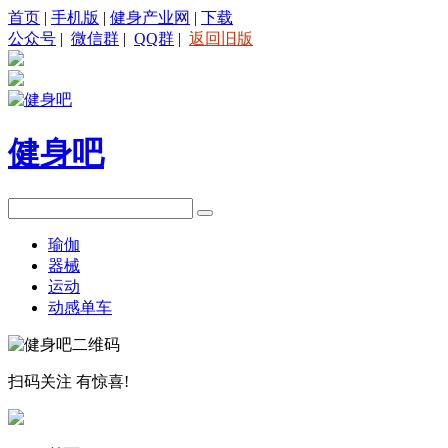
首页
|
手机版
|
健身产业网
|
下载
公众号
|
微信群
|
QQ群
|
返回旧版
健身吧
瑜伽
器械
运动
动感单车
扫码关注
有惊喜!