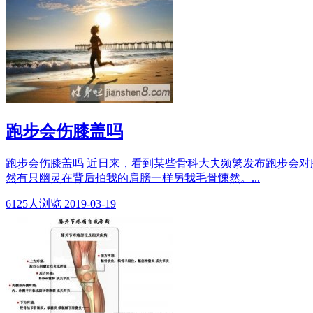
跑步会伤膝盖吗
跑步会伤膝盖吗 近日来，看到某些骨科大夫频繁发布跑步会
然有只幽灵在背后拍我的肩膀一样另我毛骨悚然。...
6125
人浏览
2019-03-19