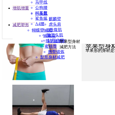
马甲线
公狗腰
增肌增重
柯基臀
一头肌
鲨鱼线
麒麟臂
A4腰
虎头肩
减肥塑形
6块腹肌
蝴蝶臂减肥
肱三头肌
减腰腹
钻石小腿
筷子腿塑形
苹果型身材
苹果型身
蜜桃臀
減肥方法
苹果形的身材是
翘臀锻炼
梨形身材减肥