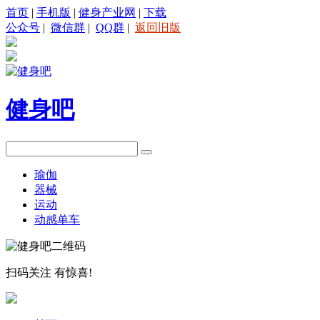
首页
|
手机版
|
健身产业网
|
下载
公众号
|
微信群
|
QQ群
|
返回旧版
健身吧
瑜伽
器械
运动
动感单车
扫码关注
有惊喜!