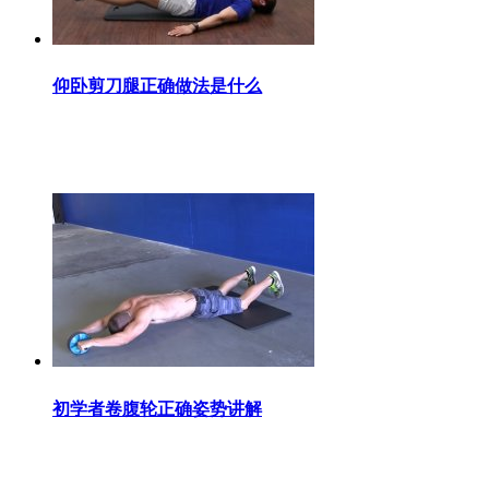
仰卧剪刀腿正确做法是什么
初学者卷腹轮正确姿势讲解