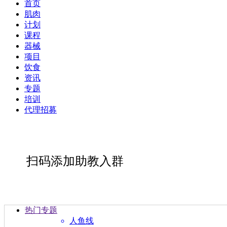
首页
肌肉
计划
课程
器械
项目
饮食
资讯
专题
培训
代理招募
扫码添加助教入群
热门专题
人鱼线