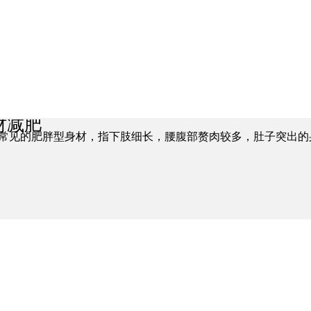
材减肥
常见的肥胖型身材，指下肢细长，腰腹部赘肉较多，肚子突出的