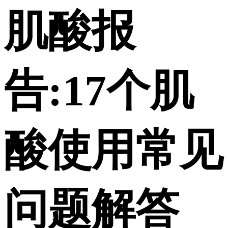
肌酸报
告:17个肌
酸使用常见
问题解答