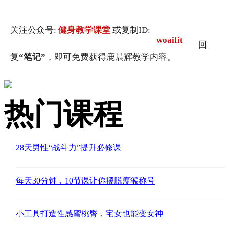
关注公众号:
健身教学课堂
或复制ID:
woaifit
回
复
“笔记”
，即可免费获得鹿晨辉教学内容。
热门课程
28天男性“战斗力”提升必修课
每天30分钟，10节课让你摆脱瘦猴称号
小工具打造性感蜜桃臀，宅女也能变女神