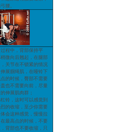
胸弓腰
。
铃过程中
，
背部保持平
部稍微向后翘起
，
在腿部
曲
，
关节在不锁紧的情况
量伸展
腘
绳肌
，
在哑铃下
低点的时候
，
臀部不需要
膝盖也不需要向前
，
尽量
度的伸展肌肉群
；
动
杠
铃
，
这时可以感觉到
强烈的收缩
，
至少你需要
来体会这种感觉
，
慢慢拉
，
在最高点的时候
，
不要
直
，
背部也不要收缩
，
只