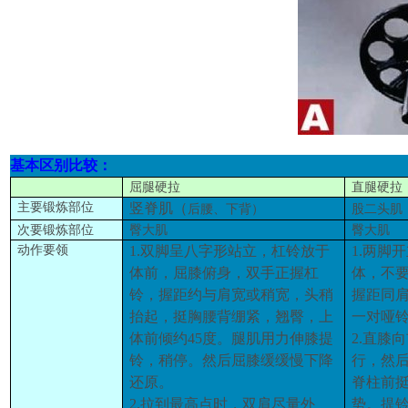
基本区别比较：
屈腿硬拉
直腿硬拉
主要锻炼部位
竖脊肌
（
后腰、下背）
股二头肌
次要锻炼部位
臀大肌
臀大肌
动作要领
1.双脚呈八字形站立，杠铃放于
1.两脚
体前，屈膝俯身，双手
正握杠
体，不
铃，握距约与肩宽或
稍
宽，头稍
握距
同
抬起，挺胸腰背绷紧，翘臀，上
一对哑
体前倾约45度。腿肌用力伸膝提
2.直膝
铃，稍停。然后屈膝缓
缓慢下降
行
，
然
还原。
脊柱前
2.拉到最高点时，双肩尽量外
势。提