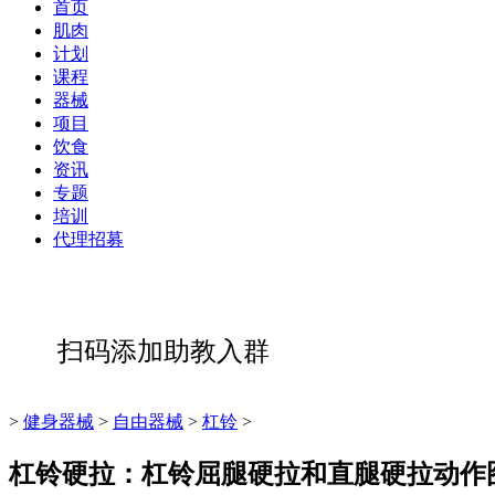
首页
肌肉
计划
课程
器械
项目
饮食
资讯
专题
培训
代理招募
扫码添加助教入群
>
健身器械
>
自由器械
>
杠铃
>
杠铃硬拉：杠铃屈腿硬拉和直腿硬拉动作