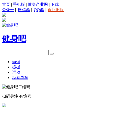
首页
|
手机版
|
健身产业网
|
下载
公众号
|
微信群
|
QQ群
|
返回旧版
健身吧
瑜伽
器械
运动
动感单车
扫码关注
有惊喜!