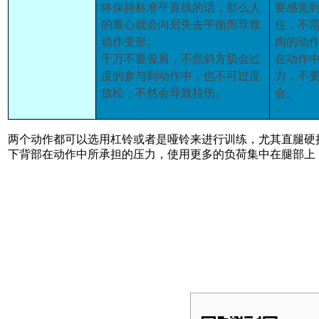
终保持标准平直线的话
，
那么人
要感觉
的重心就会向后失去平衡而导致
住，
不
动作变形
。
肉的动
千万不要耸肩
，
不然斜方肌会过
在动作
度的参与到动作中
，
也不可过度
力
，
不
放松
，
不然会导致拉伤
。
会
。
两个动作都可以选用杠铃或者是哑铃来进行训练，尤其直腿硬
下背部在动作中所承担的压力，使用更多的负荷集中在腿部上