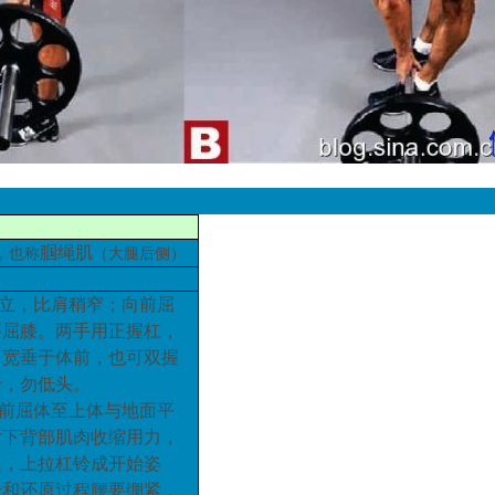
腘
绳肌
，也称
（大腿后侧）
开立，比肩稍
窄
；向前屈
要屈膝
。
两手用正握杠，
肩宽垂于体前，也可双握
铃
，
勿低头。
向前屈体至上体与地面平
后下背部肌肉收缩用力，
挺，上拉杠铃成开始姿
铃和还原过程腰要绷紧，