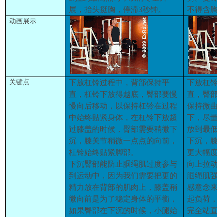
展，抬头挺胸，停滞3秒钟。
不得含
动画展示
关键点
下放杠铃过程中
，
背部保持平
下放杠
直
，
杠铃下放得越底
，
臀部要慢
直
，
臀
慢向后移动
，
以保持杠铃在过程
保持微
中始终贴紧身体
，
在杠铃下放超
下
，
尽
过膝盖的时候
，臀
部需要稍微下
放到最
沉
，
膝关节稍微一点点的向前
，
下沉
，
杠铃始终贴紧脚部
。
更大幅
下沉
臀
部能防止
腘
绳肌过度参与
向上拉
到运动中
，
因为我们需要把更的
腘
绳肌
精力放在背部的肌肉上
，
膝盖稍
感意念
微向前是为了稳定身体的平衡
，
起负荷
如果臀部在下沉的时候
，
小腿始
完全站