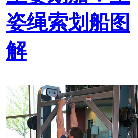
姿绳索划船图
解