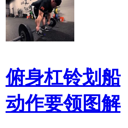
俯身杠铃划船
动作要领图解