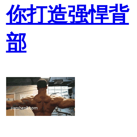
你打造强悍背
部