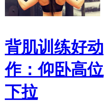
背肌训练好动
作：仰卧高位
下拉