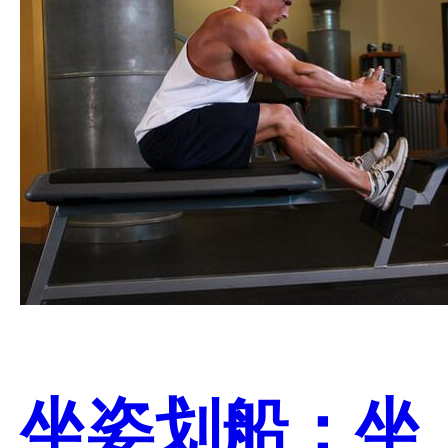
坐姿划船：坐