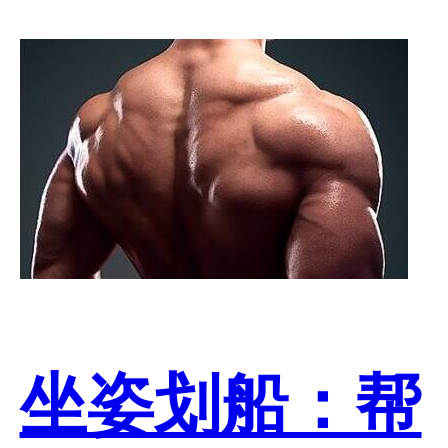
坐姿划船：帮