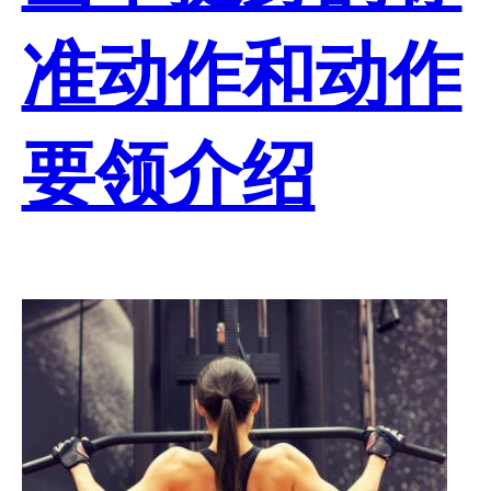
准动作和动作
要领介绍